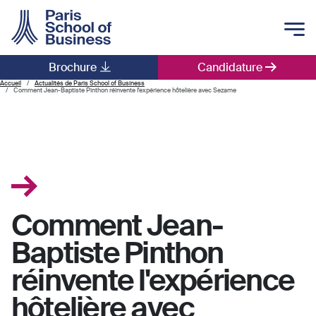
Skip to main content
Brochure
Candidature
Main navigation
Accueil
Actualités de Paris School of Business
Comment Jean-Baptiste Pinthon réinvente l'expérience hôtelière avec Sezame
Comment Jean-
Baptiste Pinthon
réinvente l'expérience
hôtelière avec