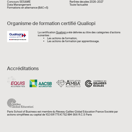
Concours SESAME
Rentrée décalée 2026-2027
Data Manangement
Toute l'actualité
Formations en alternance (BAC+5)
Organisme de formation certifié Qualiopi
Image
La certification
Qualiopi
a été délivrée au titre des catégories d’actions
suivantes :
Les actions de formation,
Les actions de formation par apprentissage.
Accréditations
Paris School of Business est membre du Réseau Galileo Global Education France Société par
actions simplifiées au capital de 102 691 775 € 752 994 566 R.C.S Paris