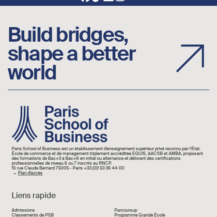
Build bridges,
shape a better
world
Image
Paris School of Business est un établissement d’enseignement supérieur privé reconnu par l’État.
École de commerce et de management triplement accréditée EQUIS, AACSB et AMBA, proposant
des formations de Bac+3 à Bac+8 en initial ou alternance et délivrant des certifications
professionnelles de niveau 6 ou 7 inscrits au RNCP.
16 rue Claude Bernard 75005 - Paris +33 (0)1 53 36 44 00
→
Plan d'accès
Liens rapide
Liens rapide
Admissions
Parcoursup
Classements de PSB
Programme Grande École