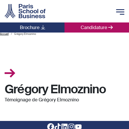
Skip to main content
Brochure
Candidature
Main navigation
Accueil
Grégory Elmoznino
Grégory Elmoznino
Témoignage de Grégory Elmoznino
Footer social links