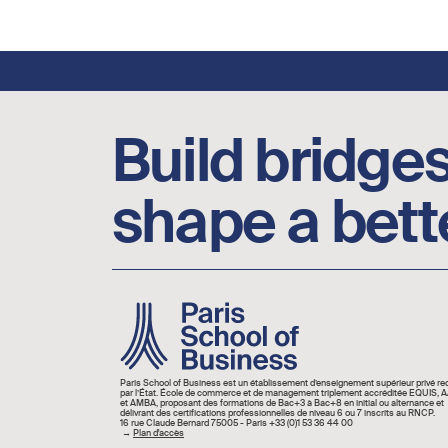
Footer social links
Build bridges
shape a bett
Image
Paris School of Business est un établissement d’enseignement supérieur privé r
par l’État. École de commerce et de management triplement accréditée EQUIS,
et AMBA, proposant des formations de Bac+3 à Bac+8 en initial ou alternance et
délivrant des certifications professionnelles de niveau 6 ou 7 inscrits au RNCP.
16 rue Claude Bernard 75005 - Paris +33 (0)1 53 36 44 00
→
Plan d'accès