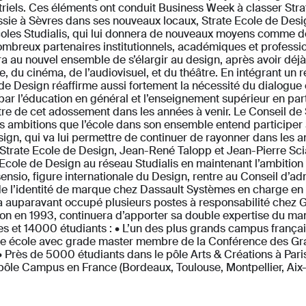
ustriels. Ces éléments ont conduit Business Week à classer Str
ussie à Sèvres dans ses nouveaux locaux, Strate Ecole de De
oles Studialis, qui lui donnera de nouveaux moyens comme d
nombreux partenaires institutionnels, académiques et professio
a au nouvel ensemble de s’élargir au design, après avoir déjà 
e, du cinéma, de l’audiovisuel, et du théâtre. En intégrant un 
e Design réaffirme aussi fortement la nécessité du dialogue en
par l’éducation en général et l’enseignement supérieur en par
tre de cet adossement dans les années à venir. Le Conseil de
des ambitions que l’école dans son ensemble entend participer
ign, qui va lui permettre de continuer de rayonner dans les a
 Strate Ecole de Design, Jean-René Talopp et Jean-Pierre Sc
e Ecole de Design au réseau Studialis en maintenant l’ambition
ensio, figure internationale du Design, rentre au Conseil d’ad
e l’identité de marque chez Dassault Systèmes en charge en p
e a auparavant occupé plusieurs postes à responsabilité chez G
tion en 1993, continuera d’apporter sa double expertise du 
oles et 14000 étudiants : • L’un des plus grands campus fra
ne école avec grade master membre de la Conférence des Grande
 • Près de 5000 étudiants dans le pôle Arts & Créations à Pa
 pôle Campus en France (Bordeaux, Toulouse, Montpellier, A