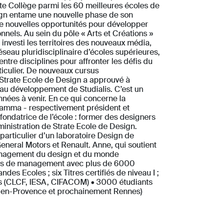
ate Collège parmi les 60 meilleures écoles de
sign entame une nouvelle phase de son
e nouvelles opportunités pour développer
nnels. Au sein du pôle « Arts et Créations »
investi les territoires des nouveaux média,
réseau pluridisciplinaire d’écoles supérieures,
tre disciplines pour affronter les défis du
ticulier. De nouveaux cursus
 Strate Ecole de Design a approuvé à
 au développement de Studialis. C’est un
nnées à venir. En ce qui concerne la
iamma - respectivement président et
 fondatrice de l’école : former des designers
ministration de Strate Ecole de Design.
articulier d’un laboratoire Design de
eneral Motors et Renault. Anne, qui soutient
management du design et du monde
nçais de management avec plus de 6000
s Ecoles ; six Titres certifiés de niveau I ;
ris (CLCF, IESA, CIFACOM) • 3000 étudiants
ix-en-Provence et prochainement Rennes)