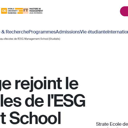
é & Recherche
Programmes
Admissions
Vie étudiante
Internatio
éseau d'écoles de l'ESG Management School (Studialis)
e rejoint le
les de l'ESG
 School
Strate Ecole de