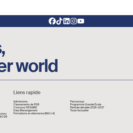
,
er world
Liens rapide
Liens rapide
Admissions
Parcoursup
Classements de PSB
Programme Grande École
Concours SESAME
Rentrée décalée 2026-2027
Data Manangement
Toute l'actualité
Formations en alternance (BAC+5)
econnu
 AACSB