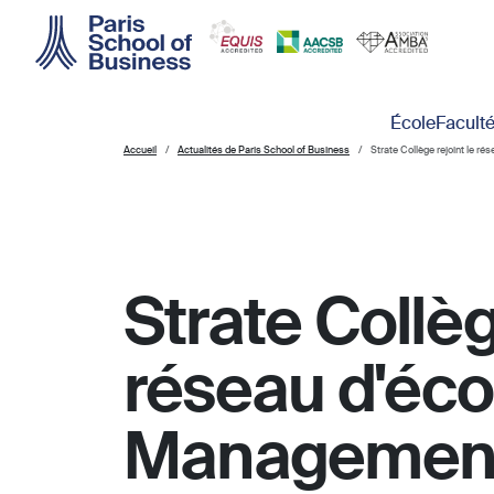
Skip to main content
Main navigation
École
Facult
Accueil
Actualités de Paris School of Business
Strate Collège rejoint le r
Strate Collèg
réseau d'éco
Management