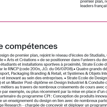
premier plan, r
leaders frança
 de compétences
esign de premier plan, rejoint le réseau d’écoles de Studialis
e « Arts et Créations » de se positionner dans l’univers du d
udiants et installations sportives à proximité, Strate Ecole 
 par le RNCP (code 200n, J.O. du 06/07/08).• Quatre grands d
port, Packaging Branding & Retail, et Systèmes & Objets Inter
et innovant au sein des entreprises. • Strate Ecole de Desig
 et un Master Post-diplôme en Design Industriel & Conduite d
s métiers au travers de nombreux croisements de cours avec d
que par exemple, ou plus récemment par la mise en place d’
artenaire du programme CPI : Conception de produits innovant
 un enseignement du design en lien avec de nombreux partenai
ège Research - chargée de concevoir et déployer un program