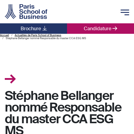
Skip to main content
Brochure
Candidature
Main navigation
Accueil
Actualités de Paris School of Business
Stéphane Bellanger nommé Responsable du master CCA ESG MS
Stéphane Bellanger
nommé Responsable
du master CCA ESG
MS