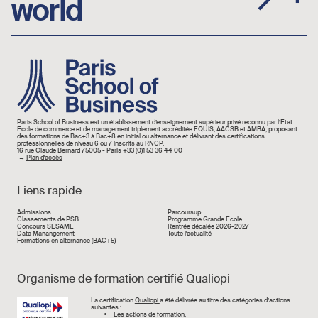
world
Image
Paris School of Business est un établissement d’enseignement supérieur privé reconnu par l’État.
École de commerce et de management triplement accréditée EQUIS, AACSB et AMBA, proposant
des formations de Bac+3 à Bac+8 en initial ou alternance et délivrant des certifications
professionnelles de niveau 6 ou 7 inscrits au RNCP.
16 rue Claude Bernard 75005 - Paris +33 (0)1 53 36 44 00
→
Plan d'accès
Liens rapide
Liens rapide
Admissions
Parcoursup
Classements de PSB
Programme Grande École
Concours SESAME
Rentrée décalée 2026-2027
Data Manangement
Toute l'actualité
Formations en alternance (BAC+5)
Organisme de formation certifié Qualiopi
Image
La certification
Qualiopi
a été délivrée au titre des catégories d’actions
suivantes :
Les actions de formation,