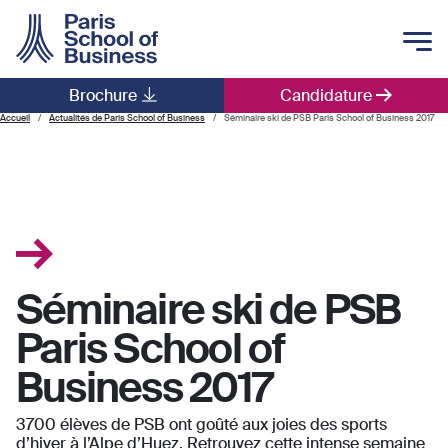
Skip to main content
Brochure
Candidature
Main navigation
Accueil
Actualités de Paris School of Business
Séminaire ski de PSB Paris School of Business 2017
Séminaire ski de PSB
Paris School of
Business 2017
3700 élèves de PSB ont goûté aux joies des sports
d’hiver à l’Alpe d’Huez. Retrouvez cette intense semaine