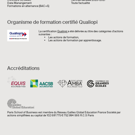
Data Manangement
Toute l'actualité
Formations en alternance (BAC+5)
Organisme de formation certifié Qualiopi
Image
La certification
Qualiopi
a été délivrée au titre des catégories d’actions
suivantes :
Les actions de formation,
Les actions de formation par apprentissage.
Accréditations
Paris School of Business est membre du Réseau Galileo Global Education France Société par
actions simplifiées au capital de 102 691 775 € 752 994 566 R.C.S Paris