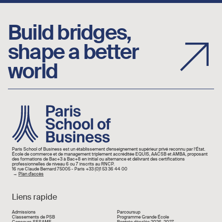
Build bridges,
shape a better
world
Image
Paris School of Business est un établissement d’enseignement supérieur privé reconnu par l’État.
École de commerce et de management triplement accréditée EQUIS, AACSB et AMBA, proposant
des formations de Bac+3 à Bac+8 en initial ou alternance et délivrant des certifications
professionnelles de niveau 6 ou 7 inscrits au RNCP.
16 rue Claude Bernard 75005 - Paris +33 (0)1 53 36 44 00
→
Plan d'accès
Liens rapide
Liens rapide
Admissions
Parcoursup
Classements de PSB
Programme Grande École
Concours SESAME
Rentrée décalée 2026-2027