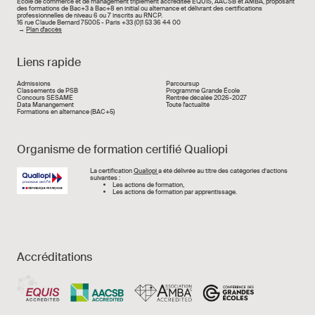
École de commerce et de management triplement accréditée EQUIS, AACSB et AMBA, proposant
des formations de Bac+3 à Bac+8 en initial ou alternance et délivrant des certifications
professionnelles de niveau 6 ou 7 inscrits au RNCP.
16 rue Claude Bernard 75005 - Paris +33 (0)1 53 36 44 00
→
Plan d'accès
Liens rapide
Liens rapide
Admissions
Parcoursup
Classements de PSB
Programme Grande École
Concours SESAME
Rentrée décalée 2026-2027
Data Manangement
Toute l'actualité
Formations en alternance (BAC+5)
Organisme de formation certifié Qualiopi
Image
La certification
Qualiopi
a été délivrée au titre des catégories d’actions
suivantes :
Les actions de formation,
Les actions de formation par apprentissage.
Accréditations