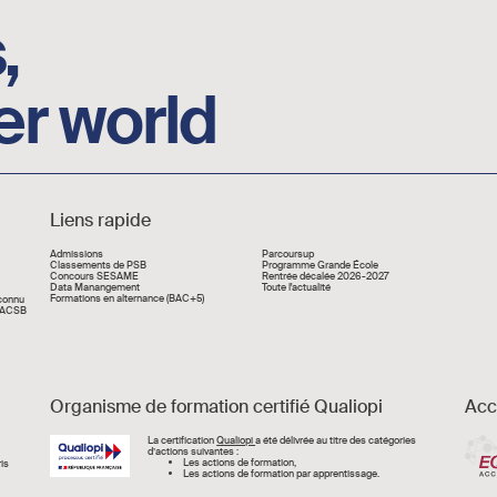
,
er world
Liens rapide
Liens rapide
Admissions
Parcoursup
Classements de PSB
Programme Grande École
Concours SESAME
Rentrée décalée 2026-2027
Data Manangement
Toute l'actualité
Formations en alternance (BAC+5)
econnu
 AACSB
Organisme de formation certifié Qualiopi
Acc
Image
La certification
Qualiopi
a été délivrée au titre des catégories
d’actions suivantes :
Les actions de formation,
is
Les actions de formation par apprentissage.