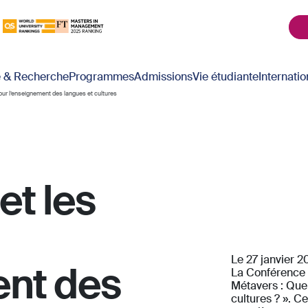
é & Recherche
Programmes
Admissions
Vie étudiante
Internatio
our l’enseignement des langues et cultures
et les
Le 27 janvier 
ent des
La Conférence 
Métavers : Que
cultures ? ». C