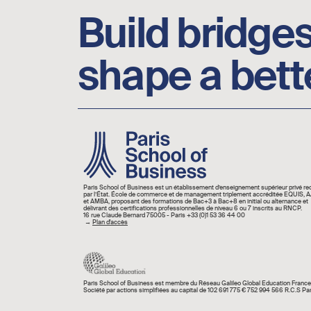
Build bridges
shape a bett
Image
Paris School of Business est un établissement d’enseignement supérieur privé r
par l’État. École de commerce et de management triplement accréditée EQUIS,
et AMBA, proposant des formations de Bac+3 à Bac+8 en initial ou alternance et
délivrant des certifications professionnelles de niveau 6 ou 7 inscrits au RNCP.
16 rue Claude Bernard 75005 - Paris +33 (0)1 53 36 44 00
→
Plan d'accès
Paris School of Business est membre du Réseau Galileo Global Education France
Société par actions simplifiées au capital de 102 691 775 € 752 994 566 R.C.S Par