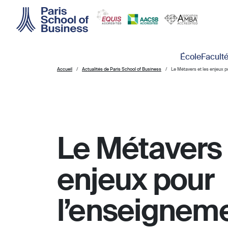
Skip to main content
Main navigation
École
Facult
Accueil
Actualités de Paris School of Business
Le Métavers et les enjeux p
Le Métavers 
enjeux pour
l’enseignem