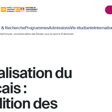
é & Recherche
Programmes
Admissions
Vie étudiante
Internatio
otball français : prochaine édition des Rendez-vous du sport le 13 décembre
alisation du
ais :
ition des