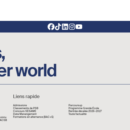
,
er world
Liens rapide
Liens rapide
Admissions
Parcoursup
Classements de PSB
Programme Grande École
Concours SESAME
Rentrée décalée 2026-2027
Data Manangement
Toute l'actualité
Formations en alternance (BAC+5)
econnu
 AACSB