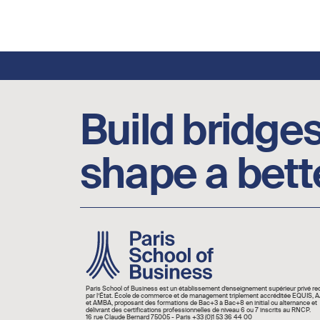
Footer social links
Build bridges
shape a bett
Image
Paris School of Business est un établissement d’enseignement supérieur privé r
par l’État. École de commerce et de management triplement accréditée EQUIS,
et AMBA, proposant des formations de Bac+3 à Bac+8 en initial ou alternance et
délivrant des certifications professionnelles de niveau 6 ou 7 inscrits au RNCP.
16 rue Claude Bernard 75005 - Paris +33 (0)1 53 36 44 00