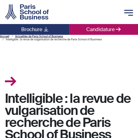
Skip to main content
Brochure
Candidature
Main navigation
Accueil
Actualités de Paris School of Business
Intelligible : la revue de vulgarisation de recherche de Paris School of Business
Intelligible : la revue de
vulgarisation de
recherche de Paris
School of Business