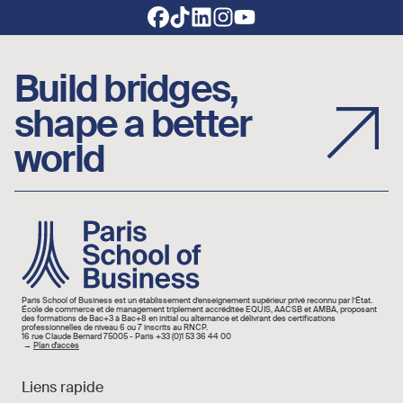
Footer social links
Build bridges,
shape a better
world
Image
Paris School of Business est un établissement d’enseignement supérieur privé reconnu par l’État.
École de commerce et de management triplement accréditée EQUIS, AACSB et AMBA, proposant
des formations de Bac+3 à Bac+8 en initial ou alternance et délivrant des certifications
professionnelles de niveau 6 ou 7 inscrits au RNCP.
16 rue Claude Bernard 75005 - Paris +33 (0)1 53 36 44 00
→
Plan d'accès
Liens rapide