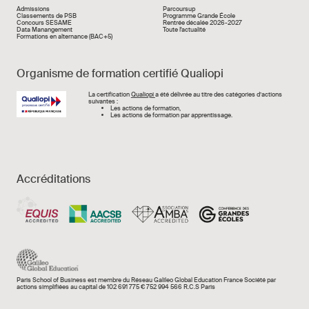
Liens rapide
Admissions
Parcoursup
Classements de PSB
Programme Grande École
Concours SESAME
Rentrée décalée 2026-2027
Data Manangement
Toute l'actualité
Formations en alternance (BAC+5)
Organisme de formation certifié Qualiopi
Image
La certification
Qualiopi
a été délivrée au titre des catégories d’actions
suivantes :
Les actions de formation,
Les actions de formation par apprentissage.
Accréditations
Paris School of Business est membre du Réseau Galileo Global Education France Société par
actions simplifiées au capital de 102 691 775 € 752 994 566 R.C.S Paris