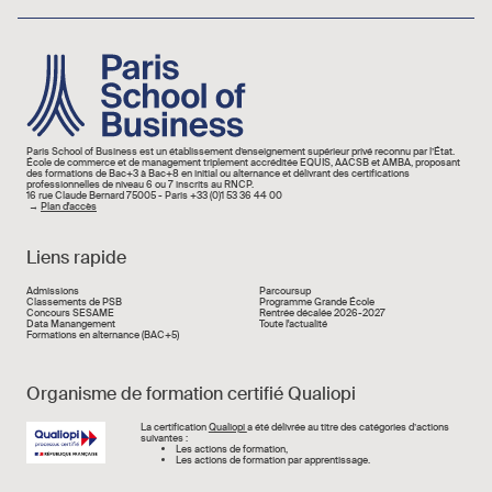
Image
Paris School of Business est un établissement d’enseignement supérieur privé reconnu par l’État.
École de commerce et de management triplement accréditée EQUIS, AACSB et AMBA, proposant
des formations de Bac+3 à Bac+8 en initial ou alternance et délivrant des certifications
professionnelles de niveau 6 ou 7 inscrits au RNCP.
16 rue Claude Bernard 75005 - Paris +33 (0)1 53 36 44 00
→
Plan d'accès
Liens rapide
Liens rapide
Admissions
Parcoursup
Classements de PSB
Programme Grande École
Concours SESAME
Rentrée décalée 2026-2027
Data Manangement
Toute l'actualité
Formations en alternance (BAC+5)
Organisme de formation certifié Qualiopi
Image
La certification
Qualiopi
a été délivrée au titre des catégories d’actions
suivantes :
Les actions de formation,
Les actions de formation par apprentissage.