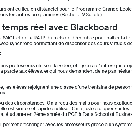
s ont eu lieu en distanciel pour le Programme Grande Ecole
tous les autres programmes (Bachelor,MSc, etc).
n temps réel avec Blackboard
la SNCF et de la RATP du mois de décembre pour pallier la f
 web synchrone permettant de dispenser des cours virtuels de
f
ins professeurs utilisent la vidéo, et il y en a d’autres qui pro
t la parole aux élèves, et qui nous demandent de ne pas hésiter
le, les élèves rejoignent une classe d’une trentaine de person
es.
au vu des circonstances. On a reçu des mails pour nous expliqu
est simple et rapide à utiliser. On a juste à cliquer sur les li
lara, étudiante en 2ème année du PGE à Paris School of Busines
i permet d’échanger avec les professeurs grâce à un système d