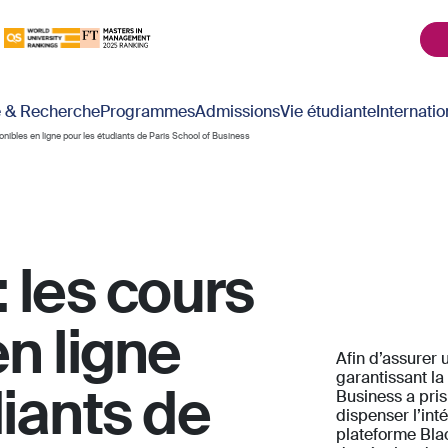
é & Recherche
Programmes
Admissions
Vie étudiante
Internatio
onibles en ligne pour les étudiants de Paris School of Business
 les cours
n ligne
Afin d’assurer 
garantissant la
diants de
Business a pris
dispenser l’int
plateforme Blac