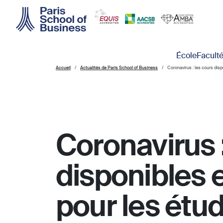
Skip to main content
Main navigation
École
Facult
Accueil
Actualités de Paris School of Business
Coronavirus : les cours disp
Coronavirus :
disponibles e
pour les étu