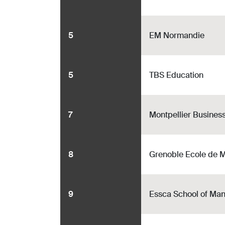
5
EM Normandie
5
TBS Education
7
Montpellier Busines
8
Grenoble Ecole de
9
Essca School of Ma