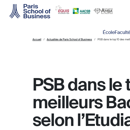
Skip to main content
Main navigation
École
Facult
Accueil
Actualités de Paris School of Business
PSB dans le top 10 des meil
PSB dans le 
meilleurs Ba
selon l’Etudi