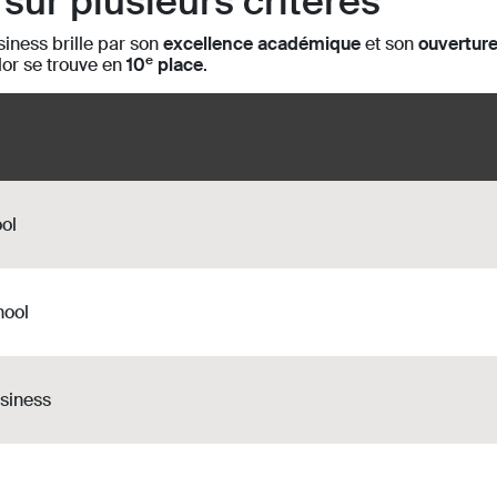
ur plusieurs critères
siness brille par son
excellence académique
et son
ouverture
e
or se trouve en
10
place
.
ol
hool
siness
l