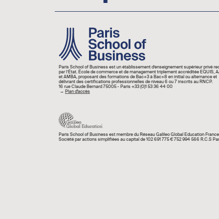
Image
Paris School of Business est un établissement d’enseignement supérieur privé r
par l’État. École de commerce et de management triplement accréditée EQUIS,
et AMBA, proposant des formations de Bac+3 à Bac+8 en initial ou alternance et
délivrant des certifications professionnelles de niveau 6 ou 7 inscrits au RNCP.
16 rue Claude Bernard 75005 - Paris +33 (0)1 53 36 44 00
→
Plan d'accès
Paris School of Business est membre du Réseau Galileo Global Education France
Société par actions simplifiées au capital de 102 691 775 € 752 994 566 R.C.S Par