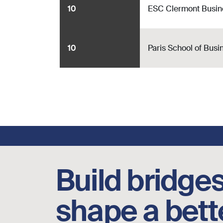
10
ESC Clermont Busin
10
Paris School of Busi
Footer social links
Build bridges
shape a bett