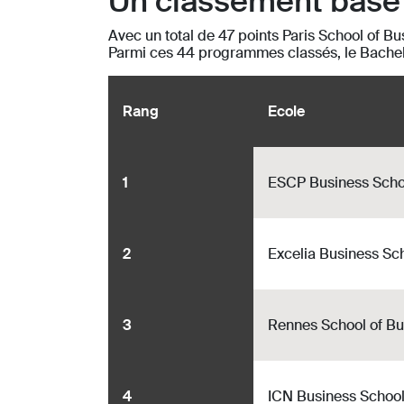
Un classement basé s
Avec un total de 47 points Paris School of Bu
Parmi ces 44 programmes classés, le Bachel
Rang
Ecole
1
ESCP Business Scho
2
Excelia Business Sc
3
Rennes School of Bu
4
ICN Business Schoo