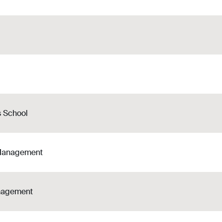
s School
 Management
nagement