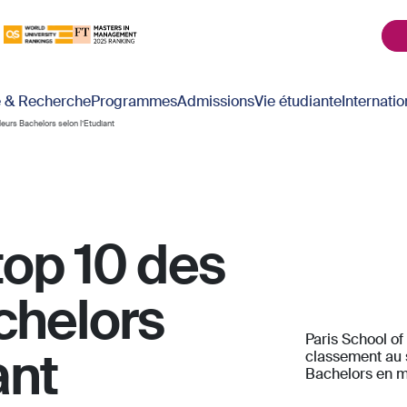
é & Recherche
Programmes
Admissions
Vie étudiante
Internatio
leurs Bachelors selon l’Etudiant
top 10 des
chelors
Paris School of
ant
classement au 
Bachelors en m