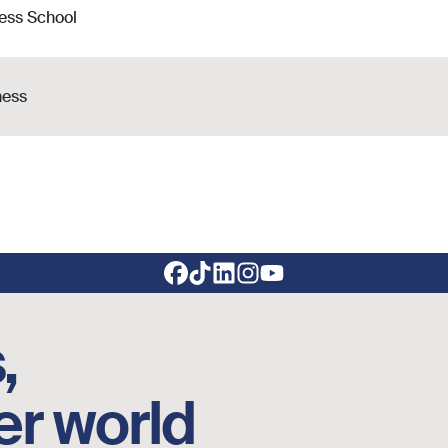
ess School
ness
,
er world