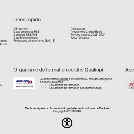
Liens rapide
Liens rapide
Admissions
Parcoursup
Classements de PSB
Programme Grande École
Concours SESAME
Rentrée décalée 2026-2027
Data Manangement
Toute l'actualité
Formations en alternance (BAC+5)
econnu
 AACSB
Organisme de formation certifié Qualiopi
Acc
Image
La certification
Qualiopi
a été délivrée au titre des catégories
d’actions suivantes :
Les actions de formation,
is
Les actions de formation par apprentissage.
Mentions légal
Mentions légales
Accessibilité : partiellement conforme
Cookies
Copyright © 2026 PSB