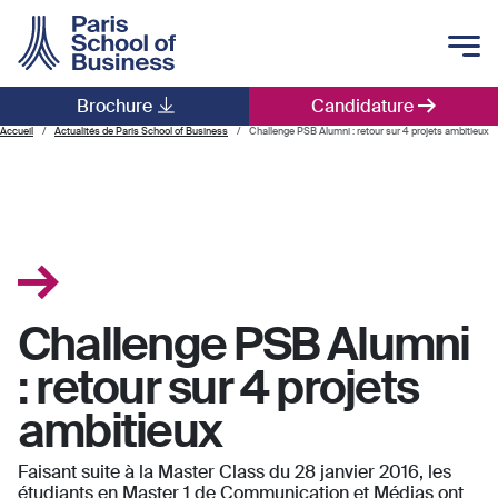
Skip to main content
Brochure
Candidature
Main navigation
Accueil
Actualités de Paris School of Business
Challenge PSB Alumni : retour sur 4 projets ambitieux
Challenge PSB Alumni
: retour sur 4 projets
ambitieux
Faisant suite à la Master Class du 28 janvier 2016, les
étudiants en Master 1 de Communication et Médias ont