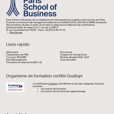
Paris School of Business est un établissement d’enseignement supérieur privé reconnu par l’État.
École de commerce et de management triplement accréditée EQUIS, AACSB et AMBA, proposant
des formations de Bac+3 à Bac+8 en initial ou alternance et délivrant des certifications
professionnelles de niveau 6 ou 7 inscrits au RNCP.
16 rue Claude Bernard 75005 - Paris +33 (0)1 53 36 44 00
→
Plan d'accès
Liens rapide
Liens rapide
Admissions
Parcoursup
Classements de PSB
Programme Grande École
Concours SESAME
Rentrée décalée 2026-2027
Data Manangement
Toute l'actualité
Formations en alternance (BAC+5)
Organisme de formation certifié Qualiopi
Image
La certification
Qualiopi
a été délivrée au titre des catégories d’actions
suivantes :
Les actions de formation,
Les actions de formation par apprentissage.