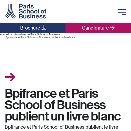
Skip to main content
Brochure
Candidature
Main navigation
Accueil
Actualités de Paris School of Business
Bpifrance et Paris School of Business publient un livre blanc
Bpifrance et Paris
School of Business
publient un livre blanc
Bpifrance et Paris School of Business publient le livre