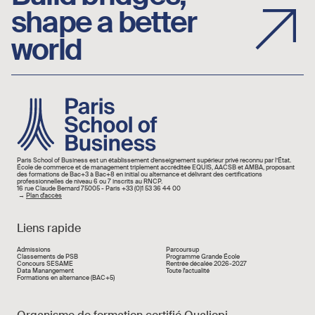
shape a better
world
Image
Paris School of Business est un établissement d’enseignement supérieur privé reconnu par l’État.
École de commerce et de management triplement accréditée EQUIS, AACSB et AMBA, proposant
des formations de Bac+3 à Bac+8 en initial ou alternance et délivrant des certifications
professionnelles de niveau 6 ou 7 inscrits au RNCP.
16 rue Claude Bernard 75005 - Paris +33 (0)1 53 36 44 00
→
Plan d'accès
Liens rapide
Liens rapide
Admissions
Parcoursup
Classements de PSB
Programme Grande École
Concours SESAME
Rentrée décalée 2026-2027
Data Manangement
Toute l'actualité
Formations en alternance (BAC+5)