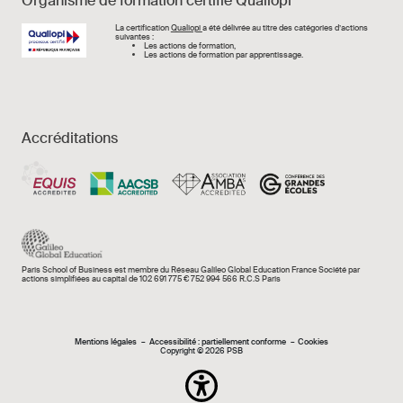
Organisme de formation certifié Qualiopi
Image
La certification
Qualiopi
a été délivrée au titre des catégories d’actions
suivantes :
Les actions de formation,
Les actions de formation par apprentissage.
Accréditations
Paris School of Business est membre du Réseau Galileo Global Education France Société par
actions simplifiées au capital de 102 691 775 € 752 994 566 R.C.S Paris
Mentions légales e
Mentions légales
Accessibilité : partiellement conforme
Cookies
Copyright © 2026 PSB