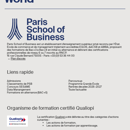
Image
Paris School of Business est un établissement d’enseignement supérieur privé reconnu par l’État.
École de commerce et de management triplement accréditée EQUIS, AACSB et AMBA, proposant
des formations de Bac+3 à Bac+8 en initial ou alternance et délivrant des certifications
professionnelles de niveau 6 ou 7 inscrits au RNCP.
16 rue Claude Bernard 75005 - Paris +33 (0)1 53 36 44 00
→
Plan d'accès
Liens rapide
Liens rapide
Admissions
Parcoursup
Classements de PSB
Programme Grande École
Concours SESAME
Rentrée décalée 2026-2027
Data Manangement
Toute l'actualité
Formations en alternance (BAC+5)
Organisme de formation certifié Qualiopi
Image
La certification
Qualiopi
a été délivrée au titre des catégories d’actions
suivantes :
Les actions de formation,
Les actions de formation par apprentissage.