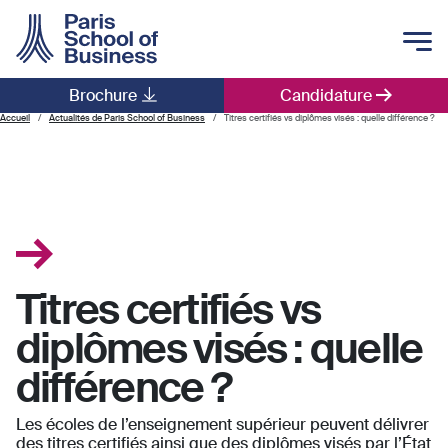
Skip to main content
Brochure
Candidature
Main navigation
Accueil
Actualités de Paris School of Business
Titres certifiés vs diplômes visés : quelle différence ?
Titres certifiés vs
diplômes visés : quelle
différence ?
Les écoles de l’enseignement supérieur peuvent délivrer
des titres certifiés ainsi que des diplômes visés par l’État