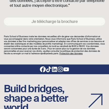
des données, j'accepte d'être contacté par téléphone
et tout autre moyen électronique.
Je télécharge la brochure
Paris School of Business traite les données recueillies afin de gérer vos demandes d’information et
vous accompagner dans votre orientation. Nous vous informons que Paris School of Business utilise
vos données à des fins marketing pour personnaliser et adapter ses offres de services à vos besoins et
établir des statistiques et des modèles de profils marketings. En communiquant vos coordonnées, vous
consentez à être contacté par nos conseillers du lundi au vendredi de 9h30 à 19h00. Vos données
seront conservées pour une durée de 3 ans ; Pour en savoir plus sur la gestion de vos données
personnelles et pour exercer vos droits, veuillez consulter la politique de protection des données de
l’école ou envoyer un mail à l’adresse dpo@psbedu.paris.
Protection des données
Footer social links
Build bridges,
shape a better
world