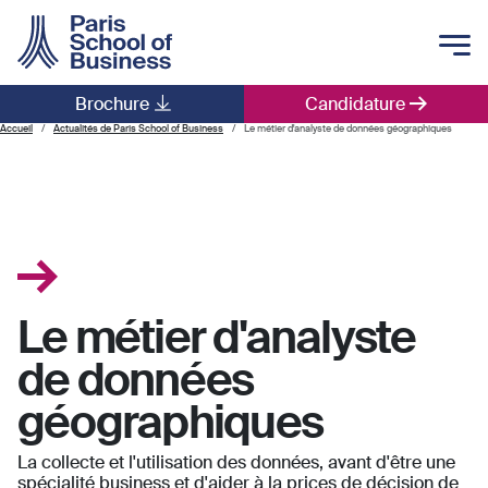
Skip to main content
Brochure
Candidature
Main navigation
Accueil
Actualités de Paris School of Business
Le métier d'analyste de données géographiques
Le métier d'analyste
de données
géographiques
La collecte et l'utilisation des données, avant d'être une
spécialité business et d'aider à la prices de décision de