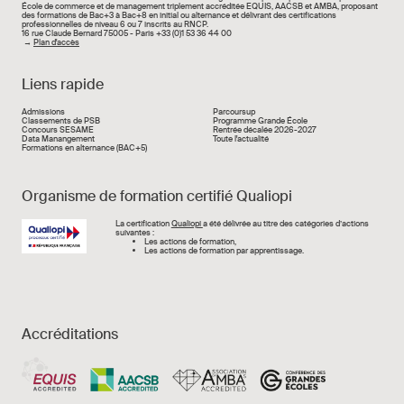
École de commerce et de management triplement accréditée EQUIS, AACSB et AMBA, proposant
des formations de Bac+3 à Bac+8 en initial ou alternance et délivrant des certifications
professionnelles de niveau 6 ou 7 inscrits au RNCP.
16 rue Claude Bernard 75005 - Paris +33 (0)1 53 36 44 00
→
Plan d'accès
Liens rapide
Liens rapide
Admissions
Parcoursup
Classements de PSB
Programme Grande École
Concours SESAME
Rentrée décalée 2026-2027
Data Manangement
Toute l'actualité
Formations en alternance (BAC+5)
Organisme de formation certifié Qualiopi
Image
La certification
Qualiopi
a été délivrée au titre des catégories d’actions
suivantes :
Les actions de formation,
Les actions de formation par apprentissage.
Accréditations