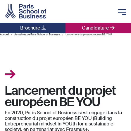
Skip to main content
Brochure
Candidature
Main navigation
Accueil
Actualités de Paris School of Business
Lancement du projet européen BE YOU
Lancement du projet
européen BE YOU
En 2020, Paris School of Business s’est engagé dans la
construction du projet européen BE YOU (Building
Entrepreneurial mindset in YOUth for a sustainable
society), en partenariat avec Erasmus+.