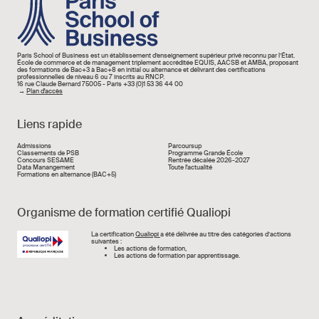
Paris School of Business est un établissement d’enseignement supérieur privé reconnu par l’État.
École de commerce et de management triplement accréditée EQUIS, AACSB et AMBA, proposant
des formations de Bac+3 à Bac+8 en initial ou alternance et délivrant des certifications
professionnelles de niveau 6 ou 7 inscrits au RNCP.
16 rue Claude Bernard 75005 - Paris +33 (0)1 53 36 44 00
→
Plan d'accès
Liens rapide
Liens rapide
Admissions
Parcoursup
Classements de PSB
Programme Grande École
Concours SESAME
Rentrée décalée 2026-2027
Data Manangement
Toute l'actualité
Formations en alternance (BAC+5)
Organisme de formation certifié Qualiopi
Image
La certification
Qualiopi
a été délivrée au titre des catégories d’actions
suivantes :
Les actions de formation,
Les actions de formation par apprentissage.