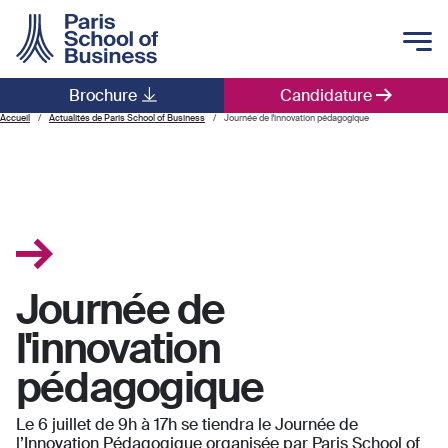
Skip to main content
Brochure
Candidature
Main navigation
Accueil
Actualités de Paris School of Business
Journée de l'innovation pédagogique
Journée de
l'innovation
pédagogique
Le 6 juillet de 9h à 17h se tiendra le Journée de
l’Innovation Pédagogique organisée par Paris School of