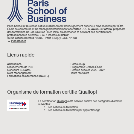
Image
Paris School of Business est un établissement d’enseignement supérieur privé reconnu par l’État.
École de commerce et de management triplement accréditée EQUIS, AACSB et AMBA, proposant
des formations de Bac+3 à Bac+8 en initial ou alternance et délivrant des certifications
professionnelles de niveau 6 ou 7 inscrits au RNCP.
16 rue Claude Bernard 75005 - Paris +33 (0)1 53 36 44 00
→
Plan d'accès
Liens rapide
Liens rapide
Admissions
Parcoursup
Classements de PSB
Programme Grande École
Concours SESAME
Rentrée décalée 2026-2027
Data Manangement
Toute l'actualité
Formations en alternance (BAC+5)
Organisme de formation certifié Qualiopi
Image
La certification
Qualiopi
a été délivrée au titre des catégories d’actions
suivantes :
Les actions de formation,
Les actions de formation par apprentissage.