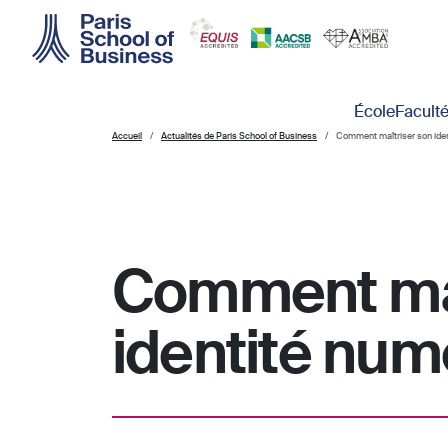
Skip to main content
Main navigation
École
Facult
Accueil
Actualités de Paris School of Business
Comment maîtriser son iden
Comment maî
identité num