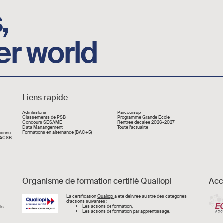
,
er world
Liens rapide
Liens rapide
Admissions
Parcoursup
Classements de PSB
Programme Grande École
Concours SESAME
Rentrée décalée 2026-2027
Data Manangement
Toute l'actualité
Formations en alternance (BAC+5)
econnu
 AACSB
Organisme de formation certifié Qualiopi
Acc
Image
La certification
Qualiopi
a été délivrée au titre des catégories
d’actions suivantes :
Les actions de formation,
is
Les actions de formation par apprentissage.