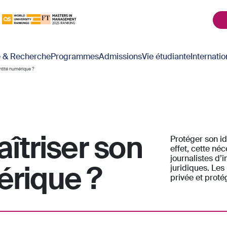
é & Recherche
Programmes
Admissions
Vie étudiante
Internatio
tité numérique ?
triser son
Protéger son id
effet, cette né
journalistes d’
érique ?
juridiques. Les
privée et proté