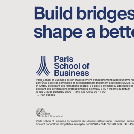
Build bridges
shape a bett
Image
Paris School of Business est un établissement d’enseignement supérieur privé r
par l’État. École de commerce et de management triplement accréditée EQUIS,
et AMBA, proposant des formations de Bac+3 à Bac+8 en initial ou alternance et
délivrant des certifications professionnelles de niveau 6 ou 7 inscrits au RNCP.
16 rue Claude Bernard 75005 - Paris +33 (0)1 53 36 44 00
→
Plan d'accès
Paris School of Business est membre du Réseau Galileo Global Education France
Société par actions simplifiées au capital de 102 691 775 € 752 994 566 R.C.S Par